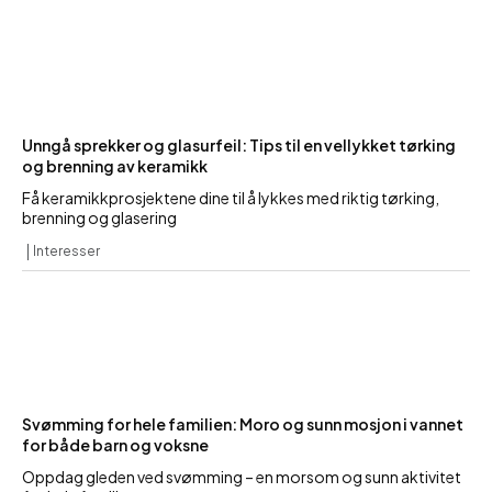
Unngå sprekker og glasurfeil: Tips til en vellykket tørking
og brenning av keramikk
Få keramikkprosjektene dine til å lykkes med riktig tørking,
brenning og glasering
Interesser
Svømming for hele familien: Moro og sunn mosjon i vannet
for både barn og voksne
Oppdag gleden ved svømming – en morsom og sunn aktivitet