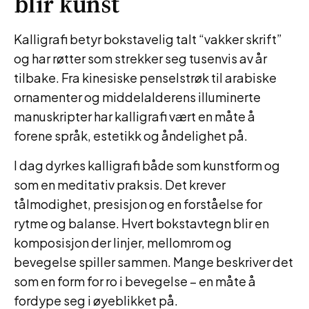
blir kunst
Kalligrafi betyr bokstavelig talt “vakker skrift”
og har røtter som strekker seg tusenvis av år
tilbake. Fra kinesiske penselstrøk til arabiske
ornamenter og middelalderens illuminerte
manuskripter har kalligrafi vært en måte å
forene språk, estetikk og åndelighet på.
I dag dyrkes kalligrafi både som kunstform og
som en meditativ praksis. Det krever
tålmodighet, presisjon og en forståelse for
rytme og balanse. Hvert bokstavtegn blir en
komposisjon der linjer, mellomrom og
bevegelse spiller sammen. Mange beskriver det
som en form for ro i bevegelse – en måte å
fordype seg i øyeblikket på.