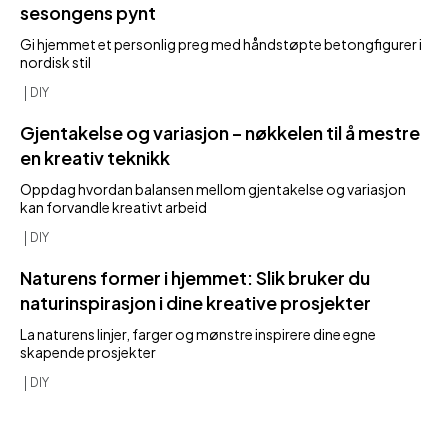
sesongens pynt
Gi hjemmet et personlig preg med håndstøpte betongfigurer i
nordisk stil
DIY
Gjentakelse og variasjon – nøkkelen til å mestre
en kreativ teknikk
Oppdag hvordan balansen mellom gjentakelse og variasjon
kan forvandle kreativt arbeid
DIY
Naturens former i hjemmet: Slik bruker du
naturinspirasjon i dine kreative prosjekter
La naturens linjer, farger og mønstre inspirere dine egne
skapende prosjekter
DIY