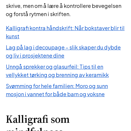
skrive, men om å lære å kontrollere bevegelsen
og forstå rytmen i skriften.
Kalligrafi kontra håndskrift: Når bokstaver blir til
kunst
Lag på lag i decoupage – slik skaper du dybde
og liv i prosjektene dine
Unngå sprekker og glasurfeil: Tips til en
vellykket tørking og brenning av keramikk
Svømming for hele familien: Moro og sunn
mosjon i vannet for både barn og voksne
Kalligrafi som