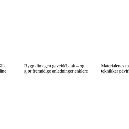
Slik
Bygg din egen gaveidébank – og
Materialenes m
dine
gjør fremtidige anledninger enklere
teknikker påvirk