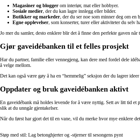
Magasiner og blogger
om interiør, mat eller hobbyer.
Sosiale medier
, der du kan lagre innlegg eller bilder.
Butikker og markeder
, der du ser noe som minner deg om en b
Egne opplevelser
, som konserter, turer eller aktiviteter du selv ha
Jo mer du samler, desto enklere blir det å finne den perfekte gaven når
Gjør gaveidébanken til et felles prosjekt
Har du partner, familie eller vennegjeng, kan dere med fordel dele idéba
å velge mellom.
Det kan også være gøy å ha en “hemmelig” seksjon der du lagrer ideer t
Oppdater og bruk gaveidébanken aktivt
En gaveidébank må holdes levende for å være nyttig. Sett av litt tid et p
slik at du unngår gjentakelser.
Når du først har gjort det til en vane, vil du merke hvor mye enklere de
Støp med stil: Lag betonghjerter og -stjerner til sesongens pynt