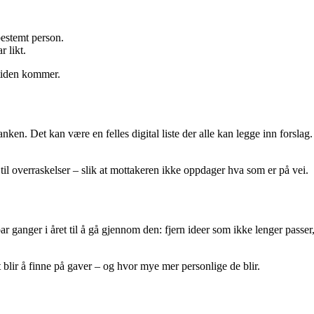
estemt person.
r likt.
 tiden kommer.
nken. Det kan være en felles digital liste der alle kan legge inn forslag
il overraskelser – slik at mottakeren ikke oppdager hva som er på vei.
ar ganger i året til å gå gjennom den: fjern ideer som ikke lenger passer
t blir å finne på gaver – og hvor mye mer personlige de blir.