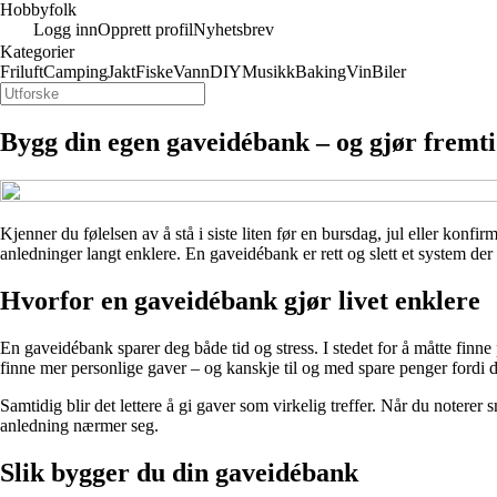
Hobbyfolk
Logg inn
Opprett profil
Nyhetsbrev
Kategorier
Friluft
Camping
Jakt
Fiske
Vann
DIY
Musikk
Baking
Vin
Biler
Bygg din egen gaveidébank – og gjør fremti
Kjenner du følelsen av å stå i siste liten før en bursdag, jul eller ko
anledninger langt enklere. En gaveidébank er rett og slett et system der d
Hvorfor en gaveidébank gjør livet enklere
En gaveidébank sparer deg både tid og stress. I stedet for å måtte finn
finne mer personlige gaver – og kanskje til og med spare penger fordi 
Samtidig blir det lettere å gi gaver som virkelig treffer. Når du noterer 
anledning nærmer seg.
Slik bygger du din gaveidébank