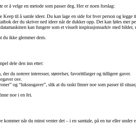
e er å velge en metode som passer deg. Her er noen forslag:
eep til å samle ideer. Du kan lage en side for hver person og legge til 
tatbok der du skriver ned ideer når de dukker opp. Det kan føles mer per
tamaskinen kan fungere som et visuelt inspirasjonsarkiv med bilder, ut
k at du ikke glemmer dem.
pel dele den inn etter:
er du noterer interesser, størrelser, favorittfarger og tidligere gaver.
negaver osv.
er” og “luksusgaver”, slik at du raskt finner noe som passer til situas
inne noe i en fei.
 kommer når du minst venter det – i en samtale, på en tur eller under et