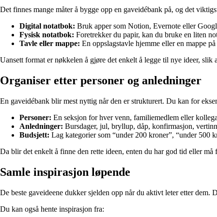
Det finnes mange måter å bygge opp en gaveidébank på, og det viktigst
Digital notatbok:
Bruk apper som Notion, Evernote eller Google K
Fysisk notatbok:
Foretrekker du papir, kan du bruke en liten no
Tavle eller mappe:
En oppslagstavle hjemme eller en mappe på da
Uansett format er nøkkelen å gjøre det enkelt å legge til nye ideer, sli
Organiser etter personer og anledninger
En gaveidébank blir mest nyttig når den er strukturert. Du kan for eksem
Personer:
En seksjon for hver venn, familiemedlem eller kollega, d
Anledninger:
Bursdager, jul, bryllup, dåp, konfirmasjon, vertin
Budsjett:
Lag kategorier som “under 200 kroner”, “under 500 kron
Da blir det enkelt å finne den rette ideen, enten du har god tid eller må f
Samle inspirasjon løpende
De beste gaveideene dukker sjelden opp når du aktivt leter etter dem. De
Du kan også hente inspirasjon fra: