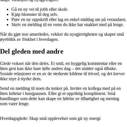
Gå en ny vei til jobb eller skole.
Kjøp blomster til deg selv.
Prøv en ny oppskrift eller lag en enkel middag ute på verandaen.
Skriv en melding til en venn du ikke har snakket med på lenge.
Når du gjør noe annerledes, vekker du nysgjerrigheten og skaper små
øyeblikk av friskhet i hverdagen.
Del gleden med andre
Glede vokser når den deles. Et smil, en hyggelig kommentar eller en
liten gest kan ikke bare løfte andres dag – det smitter også tilbake.
Sosiale relasjoner er en av de sterkeste kildene til trivsel, og det krever
ikke mye å styrke dem.
Send en melding til noen du tenker på. Inviter en kollega med på en
liten luftetur i lunsjpausen. Eller gi et oppriktig kompliment. Små
handlinger som dette kan skape en følelse av tilhørighet og mening
som varer lenge.
Hverdagsglede: Skap små opplevelser som gir ny energi