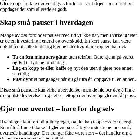
Glede oppstår ikke nødvendigvis fordi noe stort skjer – men fordi vi
oppdager det som allerede er godt.
Skap små pauser i hverdagen
Mange av oss forbinder pauser med tid vi ikke har, men i virkeligheten
er de en investering i energi og overskudd. En kort pause kan være
nok til å nullstille hodet og kjenne etter hvordan kroppen har det.
Ta en fem minutters gåtur
uten telefon. Bare kjenn på været
og lytt til lydene rundt deg.
Lag en kopp te eller kaffe
og nyt den uten å gjøre noe annet
samtidig.
Pust dypt
et par ganger når du går fra én oppgave til en annen.
Disse små pausene kan virke ubetydelige, men de hjelper deg å finne
ro og tilstedeværelse – og det er nettopp der hverdagsgleden får plass.
Gjør noe uventet – bare for deg selv
Hverdagen kan fort bli rutinepreget, og det kan tappe oss for energi.
En måte å finne tilbake til gleden på er å bryte mønstrene med små,
uventede handlinger. Det trenger ikke være stort – det handler om å
skape variasjon og nysgjerrighet.