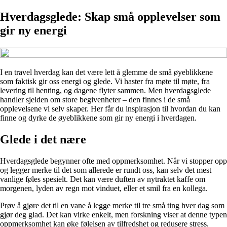
Hverdagsglede: Skap små opplevelser som
gir ny energi
I en travel hverdag kan det være lett å glemme de små øyeblikkene
som faktisk gir oss energi og glede. Vi haster fra møte til møte, fra
levering til henting, og dagene flyter sammen. Men hverdagsglede
handler sjelden om store begivenheter – den finnes i de små
opplevelsene vi selv skaper. Her får du inspirasjon til hvordan du kan
finne og dyrke de øyeblikkene som gir ny energi i hverdagen.
Glede i det nære
Hverdagsglede begynner ofte med oppmerksomhet. Når vi stopper opp
og legger merke til det som allerede er rundt oss, kan selv det mest
vanlige føles spesielt. Det kan være duften av nytraktet kaffe om
morgenen, lyden av regn mot vinduet, eller et smil fra en kollega.
Prøv å gjøre det til en vane å legge merke til tre små ting hver dag som
gjør deg glad. Det kan virke enkelt, men forskning viser at denne typen
oppmerksomhet kan øke følelsen av tilfredshet og redusere stress.