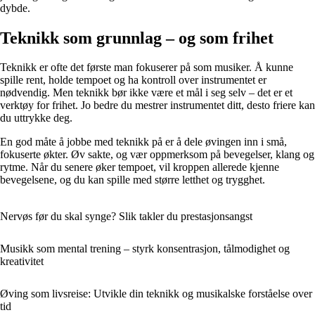
dybde.
Teknikk som grunnlag – og som frihet
Teknikk er ofte det første man fokuserer på som musiker. Å kunne
spille rent, holde tempoet og ha kontroll over instrumentet er
nødvendig. Men teknikk bør ikke være et mål i seg selv – det er et
verktøy for frihet. Jo bedre du mestrer instrumentet ditt, desto friere kan
du uttrykke deg.
En god måte å jobbe med teknikk på er å dele øvingen inn i små,
fokuserte økter. Øv sakte, og vær oppmerksom på bevegelser, klang og
rytme. Når du senere øker tempoet, vil kroppen allerede kjenne
bevegelsene, og du kan spille med større letthet og trygghet.
Nervøs før du skal synge? Slik takler du prestasjonsangst
Musikk som mental trening – styrk konsentrasjon, tålmodighet og
kreativitet
Øving som livsreise: Utvikle din teknikk og musikalske forståelse over
tid