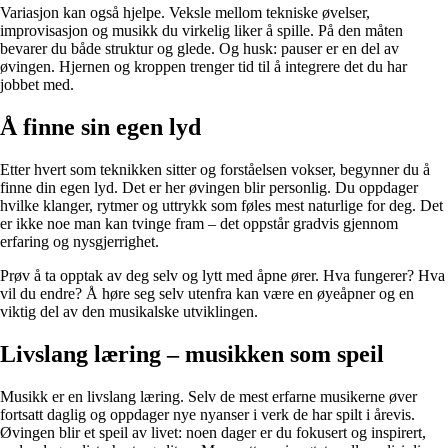
Variasjon kan også hjelpe. Veksle mellom tekniske øvelser,
improvisasjon og musikk du virkelig liker å spille. På den måten
bevarer du både struktur og glede. Og husk: pauser er en del av
øvingen. Hjernen og kroppen trenger tid til å integrere det du har
jobbet med.
Å finne sin egen lyd
Etter hvert som teknikken sitter og forståelsen vokser, begynner du å
finne din egen lyd. Det er her øvingen blir personlig. Du oppdager
hvilke klanger, rytmer og uttrykk som føles mest naturlige for deg. Det
er ikke noe man kan tvinge fram – det oppstår gradvis gjennom
erfaring og nysgjerrighet.
Prøv å ta opptak av deg selv og lytt med åpne ører. Hva fungerer? Hva
vil du endre? Å høre seg selv utenfra kan være en øyeåpner og en
viktig del av den musikalske utviklingen.
Livslang læring – musikken som speil
Musikk er en livslang læring. Selv de mest erfarne musikerne øver
fortsatt daglig og oppdager nye nyanser i verk de har spilt i årevis.
Øvingen blir et speil av livet: noen dager er du fokusert og inspirert,