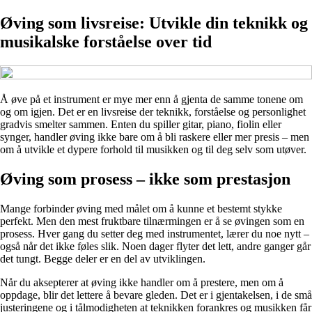
Øving som livsreise: Utvikle din teknikk og
musikalske forståelse over tid
Å øve på et instrument er mye mer enn å gjenta de samme tonene om
og om igjen. Det er en livsreise der teknikk, forståelse og personlighet
gradvis smelter sammen. Enten du spiller gitar, piano, fiolin eller
synger, handler øving ikke bare om å bli raskere eller mer presis – men
om å utvikle et dypere forhold til musikken og til deg selv som utøver.
Øving som prosess – ikke som prestasjon
Mange forbinder øving med målet om å kunne et bestemt stykke
perfekt. Men den mest fruktbare tilnærmingen er å se øvingen som en
prosess. Hver gang du setter deg med instrumentet, lærer du noe nytt –
også når det ikke føles slik. Noen dager flyter det lett, andre ganger går
det tungt. Begge deler er en del av utviklingen.
Når du aksepterer at øving ikke handler om å prestere, men om å
oppdage, blir det lettere å bevare gleden. Det er i gjentakelsen, i de små
justeringene og i tålmodigheten at teknikken forankres og musikken får