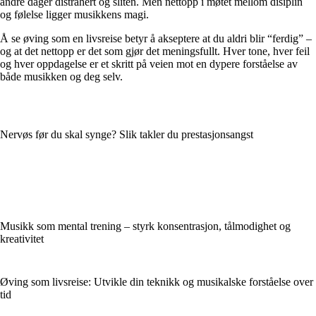
andre dager distrahert og sliten. Men nettopp i møtet mellom disiplin
og følelse ligger musikkens magi.
Å se øving som en livsreise betyr å akseptere at du aldri blir “ferdig” –
og at det nettopp er det som gjør det meningsfullt. Hver tone, hver feil
og hver oppdagelse er et skritt på veien mot en dypere forståelse av
både musikken og deg selv.
Nervøs før du skal synge? Slik takler du prestasjonsangst
Musikk som mental trening – styrk konsentrasjon, tålmodighet og
kreativitet
Øving som livsreise: Utvikle din teknikk og musikalske forståelse over
tid