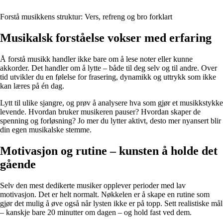
Forstå musikkens struktur: Vers, refreng og bro forklart
Musikalsk forståelse vokser med erfaring
Å forstå musikk handler ikke bare om å lese noter eller kunne
akkorder. Det handler om å lytte – både til deg selv og til andre. Over
tid utvikler du en følelse for frasering, dynamikk og uttrykk som ikke
kan læres på én dag.
Lytt til ulike sjangre, og prøv å analysere hva som gjør et musikkstykke
levende. Hvordan bruker musikeren pauser? Hvordan skaper de
spenning og forløsning? Jo mer du lytter aktivt, desto mer nyansert blir
din egen musikalske stemme.
Motivasjon og rutine – kunsten å holde det
gående
Selv den mest dedikerte musiker opplever perioder med lav
motivasjon. Det er helt normalt. Nøkkelen er å skape en rutine som
gjør det mulig å øve også når lysten ikke er på topp. Sett realistiske mål
– kanskje bare 20 minutter om dagen – og hold fast ved dem.