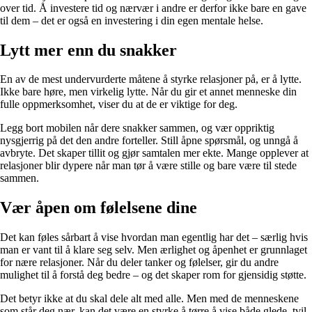
over tid. Å investere tid og nærvær i andre er derfor ikke bare en gave
til dem – det er også en investering i din egen mentale helse.
Lytt mer enn du snakker
En av de mest undervurderte måtene å styrke relasjoner på, er å lytte.
Ikke bare høre, men virkelig lytte. Når du gir et annet menneske din
fulle oppmerksomhet, viser du at de er viktige for deg.
Legg bort mobilen når dere snakker sammen, og vær oppriktig
nysgjerrig på det den andre forteller. Still åpne spørsmål, og unngå å
avbryte. Det skaper tillit og gjør samtalen mer ekte. Mange opplever at
relasjoner blir dypere når man tør å være stille og bare være til stede
sammen.
Vær åpen om følelsene dine
Det kan føles sårbart å vise hvordan man egentlig har det – særlig hvis
man er vant til å klare seg selv. Men ærlighet og åpenhet er grunnlaget
for nære relasjoner. Når du deler tanker og følelser, gir du andre
mulighet til å forstå deg bedre – og det skaper rom for gjensidig støtte.
Det betyr ikke at du skal dele alt med alle. Men med de menneskene
som står deg nær, kan det være en styrke å tørre å vise både glede, tvil