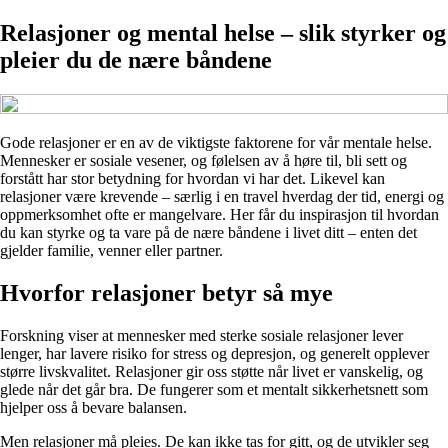
Relasjoner og mental helse – slik styrker og
pleier du de nære båndene
Gode relasjoner er en av de viktigste faktorene for vår mentale helse.
Mennesker er sosiale vesener, og følelsen av å høre til, bli sett og
forstått har stor betydning for hvordan vi har det. Likevel kan
relasjoner være krevende – særlig i en travel hverdag der tid, energi og
oppmerksomhet ofte er mangelvare. Her får du inspirasjon til hvordan
du kan styrke og ta vare på de nære båndene i livet ditt – enten det
gjelder familie, venner eller partner.
Hvorfor relasjoner betyr så mye
Forskning viser at mennesker med sterke sosiale relasjoner lever
lenger, har lavere risiko for stress og depresjon, og generelt opplever
større livskvalitet. Relasjoner gir oss støtte når livet er vanskelig, og
glede når det går bra. De fungerer som et mentalt sikkerhetsnett som
hjelper oss å bevare balansen.
Men relasjoner må pleies. De kan ikke tas for gitt, og de utvikler seg