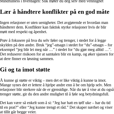
Mindfulness i hverdagen: Slik møter du deg selv med vennlighet
Lær å håndtere konflikter på en god måte
Ingen relasjoner er uten uenigheter. Det avgjørende er hvordan man
håndterer dem. Konflikter kan faktisk styrke relasjoner hvis de blir
møtt med respekt og åpenhet.
Prøv å fokusere på hva du selv føler og trenger, i stedet for å legge
skylden på den andre. Bruk “jeg”-utsagn i stedet for “du”-utsagn – for
eksempel “jeg blir lei meg når …” i stedet for “du gjør meg alltid …”.
Det reduserer risikoen for at samtalen blir en kamp, og øker sjansen for
at dere finner en løsning sammen.
Gi og ta imot støtte
Å kunne gi støtte er viktig – men det er like viktig å kunne ta imot.
Mange synes det er lettere å hjelpe andre enn å be om hjelp selv. Men
relasjoner blir sterkere når de er gjensidige. Når du tør å vise at du også
trenger støtte, gir du den andre mulighet til å føle seg betydningsfull.
Det kan være så enkelt som å si: “Jeg har hatt en tøff uke – har du tid
til en prat?” eller “Jeg kunne trengt et råd.” Det skaper nærhet og viser
at tillit går begge veier.