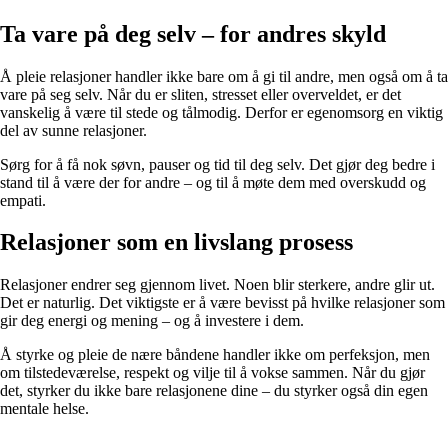
Ta vare på deg selv – for andres skyld
Å pleie relasjoner handler ikke bare om å gi til andre, men også om å ta
vare på seg selv. Når du er sliten, stresset eller overveldet, er det
vanskelig å være til stede og tålmodig. Derfor er egenomsorg en viktig
del av sunne relasjoner.
Sørg for å få nok søvn, pauser og tid til deg selv. Det gjør deg bedre i
stand til å være der for andre – og til å møte dem med overskudd og
empati.
Relasjoner som en livslang prosess
Relasjoner endrer seg gjennom livet. Noen blir sterkere, andre glir ut.
Det er naturlig. Det viktigste er å være bevisst på hvilke relasjoner som
gir deg energi og mening – og å investere i dem.
Å styrke og pleie de nære båndene handler ikke om perfeksjon, men
om tilstedeværelse, respekt og vilje til å vokse sammen. Når du gjør
det, styrker du ikke bare relasjonene dine – du styrker også din egen
mentale helse.