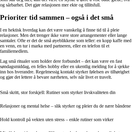
og sårbarhet. Det gjør relasjonen mer ekte og tillitsfull.
Prioriter tid sammen – også i det små
I en hektisk hverdag kan det være vanskelig å finne tid til å pleie
relasjoner. Men det trenger ikke være store arrangementer eller lange
samtaler. Ofte er det de små øyeblikkene som teller: en kopp kaffe med
en venn, en tur i marka med partneren, eller en telefon til et
familiemedlem.
Lag små ritualer som holder dere forbundet – det kan være en fast
søndagsmiddag, en felles hobby eller en ukentlig melding for å sjekke
inn hos hverandre. Regelmessig kontakt styrker følelsen av tilhørighet
og gjør det lettere å bevare nærheten, selv når livet er travelt.
Små skritt, stor forskjell: Rutiner som styrker livskvaliteten din
Relasjoner og mental helse – slik styrker og pleier du de nære båndene
Hold kontroll på vekten uten stress – enkle rutiner som virker