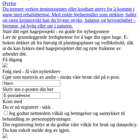
Øvelse
Du trenger verken treningssenter eller kostbart utstyr for å komme i
gang med rehabilitering. Med enkle hjelpemidler som strikker, baller
og egen kroppsvekt kan du bygge styrke, balanse og bevegelighet –
hjemme, på hytta eller ute i naturen.
Start ditt eget hageprosjekt - en guide for nybegynnere
Lær de grunnleggende ferdighetene for å lage din egen hage. E-
boken dekker alt fra frøvalg til plantingsplaner og vedlikehold, slik
at du kan lykkes med hageprosjektet ditt og nyte fruktene av
arbeidet ditt.
Få tilgang
Følg med - få vårt nyhetsbrev
Gjør som tusenvis av andre - motta våre beste råd på e-post.
Skriv inn e-posten din her
Kom med
Du er nå registrert - takk
Jeg godtar nettstedets vilkår og betingelser og samtykker til
behandling av personopplysninger.
Din registrering betyr at du godtar våre vilkår for bruk og datapolicy.
Du kan enkelt melde deg av igjen.