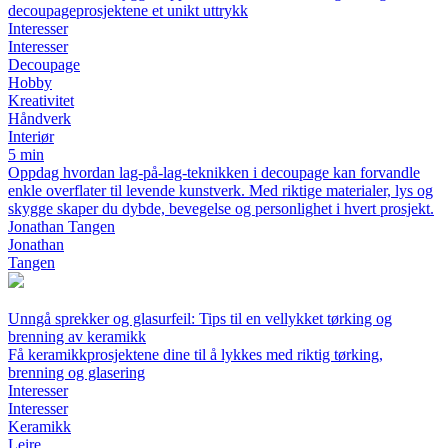
decoupageprosjektene et unikt uttrykk
Interesser
Interesser
Decoupage
Hobby
Kreativitet
Håndverk
Interiør
5 min
Oppdag hvordan lag-på-lag-teknikken i decoupage kan forvandle
enkle overflater til levende kunstverk. Med riktige materialer, lys og
skygge skaper du dybde, bevegelse og personlighet i hvert prosjekt.
Jonathan Tangen
Jonathan
Tangen
Unngå sprekker og glasurfeil: Tips til en vellykket tørking og
brenning av keramikk
Få keramikkprosjektene dine til å lykkes med riktig tørking,
brenning og glasering
Interesser
Interesser
Keramikk
Leire