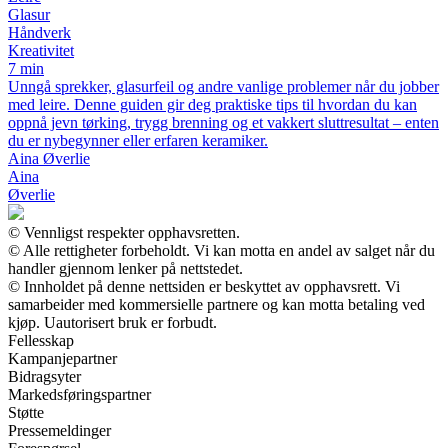
Glasur
Håndverk
Kreativitet
7 min
Unngå sprekker, glasurfeil og andre vanlige problemer når du jobber
med leire. Denne guiden gir deg praktiske tips til hvordan du kan
oppnå jevn tørking, trygg brenning og et vakkert sluttresultat – enten
du er nybegynner eller erfaren keramiker.
Aina Øverlie
Aina
Øverlie
© Vennligst respekter opphavsretten.
© Alle rettigheter forbeholdt. Vi kan motta en andel av salget når du
handler gjennom lenker på nettstedet.
© Innholdet på denne nettsiden er beskyttet av opphavsrett. Vi
samarbeider med kommersielle partnere og kan motta betaling ved
kjøp. Uautorisert bruk er forbudt.
Fellesskap
Kampanjepartner
Bidragsyter
Markedsføringspartner
Støtte
Pressemeldinger