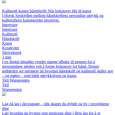
Kalligrafi kontra håndskrift: Når bokstaver blir til kunst
Utforsk forskjellen mellom håndskriftens personlige uttrykk og
kalligrafiens kunstneriske presisjon.
Interesser
Interesser
Kalligrafi
Håndskrift
Kunst
Kreativitet
Skrivekunst
2 min
I en digital tidsalder vender mange tilbake til pennen for å
gjenoppdage gleden ved å forme bokstaver for hånd. Denne
artikkelen ser nærmere på hvordan håndskrift og kalligrafi skiller seg
– og møtes – som både uttrykksform og kunst.
Tiril Wangensten
Tiril
Wangensten
Lag på lag i decoupage – slik skaper du dybde og liv i prosjektene
dine
Lær hvordan du bygger opp motivene dine i flere lag for å gi