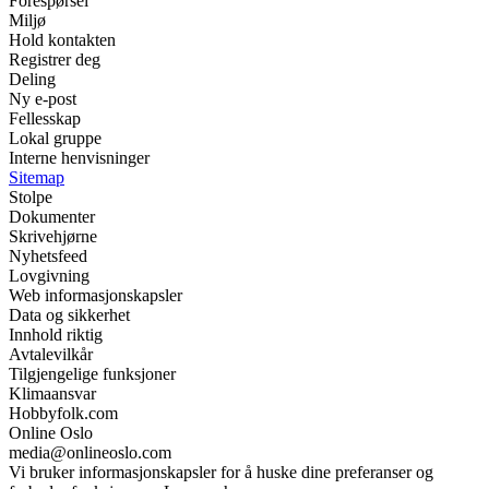
Forespørsel
Miljø
Hold kontakten
Registrer deg
Deling
Ny e-post
Fellesskap
Lokal gruppe
Interne henvisninger
Sitemap
Stolpe
Dokumenter
Skrivehjørne
Nyhetsfeed
Lovgivning
Web informasjonskapsler
Data og sikkerhet
Innhold riktig
Avtalevilkår
Tilgjengelige funksjoner
Klimaansvar
Hobbyfolk.com
Online Oslo
media@onlineoslo.com
Vi bruker informasjonskapsler for å huske dine preferanser og