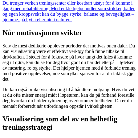
Du trenger verken treningssenter eller kostbart utstyr for å komme i
gang med rehabilitering. Med enkle hjelpemidler som strikker, baller
og egen kroppsvekt kan du bygge styrke, balanse og bevegelighet –
hjemme, på hytta eller ute i naturen.
Når motivasjonen svikter
Selv de mest dedikerte opplever perioder der motivasjonen daler. Da
kan visualisering være et effektivt verktøy for å finne tilbake til
drivkraften. I stedet for å fokusere på hvor tungt det føles å komme
seg ut døra, kan du se for deg hvor godt du har det etterpå – følelsen
av mestring, ro og styrke. Det hjelper hjernen med å forbinde trening
med positive opplevelser, noe som øker sjansen for at du faktisk gjør
det.
Du kan også bruke visualisering til å håndtere motgang. Hvis du vet
at du ofte mister energi midt i løpeturen, kan du på forhånd forestille
deg hvordan du holder rytmen og overkommer trettheten. Da er du
mentalt forberedt når utfordringen oppstår i virkeligheten.
Visualisering som del av en helhetlig
treningsstrategi