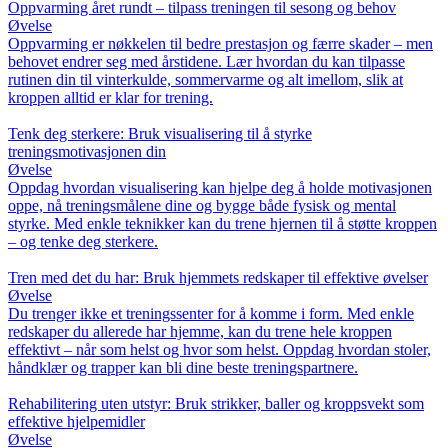
Oppvarming året rundt – tilpass treningen til sesong og behov
Øvelse
Oppvarming er nøkkelen til bedre prestasjon og færre skader – men
behovet endrer seg med årstidene. Lær hvordan du kan tilpasse
rutinen din til vinterkulde, sommervarme og alt imellom, slik at
kroppen alltid er klar for trening.
Tenk deg sterkere: Bruk visualisering til å styrke
treningsmotivasjonen din
Øvelse
Oppdag hvordan visualisering kan hjelpe deg å holde motivasjonen
oppe, nå treningsmålene dine og bygge både fysisk og mental
styrke. Med enkle teknikker kan du trene hjernen til å støtte kroppen
– og tenke deg sterkere.
Tren med det du har: Bruk hjemmets redskaper til effektive øvelser
Øvelse
Du trenger ikke et treningssenter for å komme i form. Med enkle
redskaper du allerede har hjemme, kan du trene hele kroppen
effektivt – når som helst og hvor som helst. Oppdag hvordan stoler,
håndklær og trapper kan bli dine beste treningspartnere.
Rehabilitering uten utstyr: Bruk strikker, baller og kroppsvekt som
effektive hjelpemidler
Øvelse