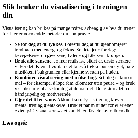
Slik bruker du visualisering i treningen
din
Visualisering kan brukes på mange måter, avhengig av hva du trener
for. Her er noen enkle metoder du kan prøve:
Se for deg at du lykkes.
Forestill deg at du gjennomfører
treningen med energi og fokus. Se detaljene for deg:
bevegelsene, omgivelsene, lydene og følelsen i kroppen.
Bruk alle sansene.
Jo mer realistisk bildet er, desto sterkere
virker det. Kjenn hvordan det føles å trekke pusten dypt, høre
musikken i bakgrunnen eller kjenne svetten på huden.
Kombiner visualisering med målsetting.
Sett deg et konkret
mål – for eksempel å løpe fem kilometer uten pause – og bruk
visualisering til å se for deg at du når det. Det gjør målet mer
håndgripelig og motiverende.
Gjør det til en vane.
Akkurat som fysisk trening krever
mental trening gjentakelse. Bruk et par minutter før eller etter
økten på å visualisere – det kan bli en fast del av rutinen din.
Læs også: