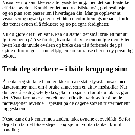
Visualisering kan ikke erstatte fysisk trening, men det kan forsterke
effekten av den. Kombiner det med realistiske mål, god restitusjon
og en plan som passer inn i hverdagen din. Mange opplever at
visualisering også styrker selvtilliten utenfor treningsarenaen, fordi
det trener evnen til å fokusere og tro på egne ferdigheter.
Vil du gjøre det til en vane, kan du starte i det små: bruk ett minutt
før treningen på å se for deg hvordan du vil gjennomføre den. Etter
hvert kan du utvide øvelsen og bruke den til å forberede deg på
større utfordringer – som et løp, en konkurranse eller en ny personlig
rekord.
Tenk deg sterkere – i både kropp og sinn
Å tenke seg sterkere handler ikke om å erstatte fysisk innsats med
dagdrømmer, men om å bruke sinnet som en aktiv medspiller. Når
du lærer å se deg selv lykkes, øker du sjansen for at du faktisk gjør
det. Visualisering er et enkelt, men effektivt verktøy for å holde
motivasjonen levende – spesielt på de dagene sofaen frister mer enn
joggeskoene.
Neste gang du kjenner motstanden, lukk øynene et øyeblikk. Se for
deg at du tar det første steget – og kjenn hvordan tanken blir til
handling.