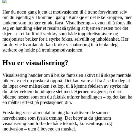
Har du noen gang kjent at motivasjonen til å trene forsvinner, selv
om du egentlig vil komme i gang? Kanskje er det ikke kroppen, men
tankene som trenger en økt først. Visualisering – evnen til å forestille
seg en handling eller et resultat så tydelig at hjernen nesten tror det
skjer – er et kraftfullt verktøy som både toppidrettsutøvere og
mosjonister bruker for å styrke fokus, selvtillit og utholdenhet. Her
får du vite hvordan du kan bruke visualisering til å tenke deg
sterkere og holde på treningsmotivasjonen.
Hva er visualisering?
Visualisering handler om å bruke fantasien aktivt til å skape mentale
bilder av det du ønsker å oppnå. Det kan være alt fra å se for deg at
du løper over målstreken i et løp, til å kjenne følelsen av styrke når
du løfter vekten du tidligere slet med. Hjernen reagerer på disse
bildene nesten som om du faktisk utfører handlingen – og det kan ha
en målbar effekt på prestasjonen din.
Forskning viser at mental trening kan aktivere de samme
nervebanene som fysisk trening. Det betyr at du gjennom
visualisering kan forbedre både teknikk, konsentrasjon og
motivasjon – uten å bevege en muskel.