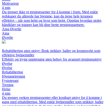
Motivasjon
4 min
Du trenger ikke et treningssenter for å komme i form. Med enkle
redskaper du allerede har hjemme, kan du trene hele kroppen
effektivt – når som helst og hvor som helst. Oppdag hvordan stoler,
håndklær og trapper kan bli dine beste treningspartnere.
Aina Øverlie
Aina
Øverlie
Rehabilitering uten utstyr: Bruk strikker, baller og kroppsvekt som
effektive hjelpemidler
Effektiv og trygg opptrening uten behov for avansert treningsutstyr
Øvelse
Øvelse
Rehabilitering
Hjemmetrening
Fysioterapi
Trening
Helse
4 min
Du trenger verken treningssenter eller kostbart utstyr for å komme i
gang med rehabilitering. Med enkle hjelpemidler som strikker, baller