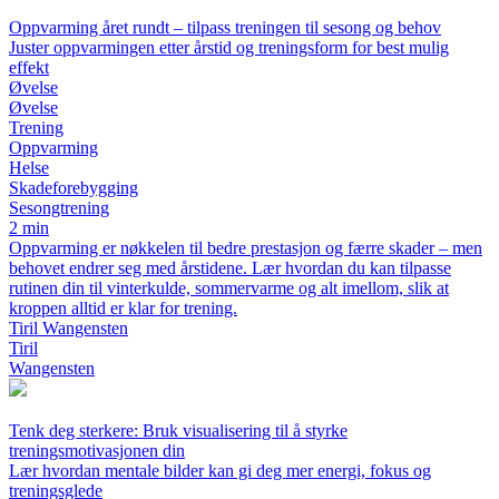
Oppvarming året rundt – tilpass treningen til sesong og behov
Juster oppvarmingen etter årstid og treningsform for best mulig
effekt
Øvelse
Øvelse
Trening
Oppvarming
Helse
Skadeforebygging
Sesongtrening
2 min
Oppvarming er nøkkelen til bedre prestasjon og færre skader – men
behovet endrer seg med årstidene. Lær hvordan du kan tilpasse
rutinen din til vinterkulde, sommervarme og alt imellom, slik at
kroppen alltid er klar for trening.
Tiril Wangensten
Tiril
Wangensten
Tenk deg sterkere: Bruk visualisering til å styrke
treningsmotivasjonen din
Lær hvordan mentale bilder kan gi deg mer energi, fokus og
treningsglede