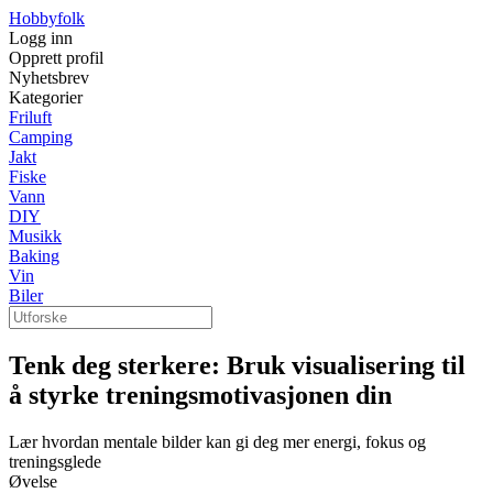
Hobbyfolk
Logg inn
Opprett profil
Nyhetsbrev
Kategorier
Friluft
Camping
Jakt
Fiske
Vann
DIY
Musikk
Baking
Vin
Biler
Tenk deg sterkere: Bruk visualisering til
å styrke treningsmotivasjonen din
Lær hvordan mentale bilder kan gi deg mer energi, fokus og
treningsglede
Øvelse