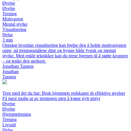
Øvelse
Øvelse
Trening
Motivasjon
Mental styrke
Visualisering
Helse
3 min
Oppdag hvordan visualisering kan hjelpe deg å holde motivasjonen
oppe, nå treningsmålene dine og bygge både fysisk og mental
styrke. Med enkle teknikker kan du trene hjernen til å støtte kroppen
– og tenke deg sterkere.
Jonathan Tangen
Jonathan
Tangen
Tren med det du har: Bruk hjemmets redskaper til effektive øvelser
Få mest mulig ut av treningen uten å kjøpe nytt utstyr
Øvelse
Øvelse
Hjemmetrening
Trening
Livsstil
Helse