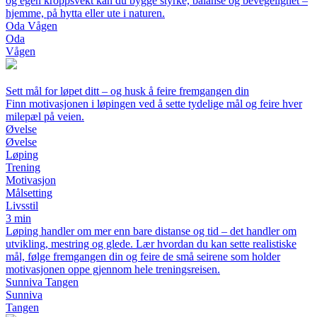
og egen kroppsvekt kan du bygge styrke, balanse og bevegelighet –
hjemme, på hytta eller ute i naturen.
Oda Vågen
Oda
Vågen
Sett mål for løpet ditt – og husk å feire fremgangen din
Finn motivasjonen i løpingen ved å sette tydelige mål og feire hver
milepæl på veien.
Øvelse
Øvelse
Løping
Trening
Motivasjon
Målsetting
Livsstil
3 min
Løping handler om mer enn bare distanse og tid – det handler om
utvikling, mestring og glede. Lær hvordan du kan sette realistiske
mål, følge fremgangen din og feire de små seirene som holder
motivasjonen oppe gjennom hele treningsreisen.
Sunniva Tangen
Sunniva
Tangen