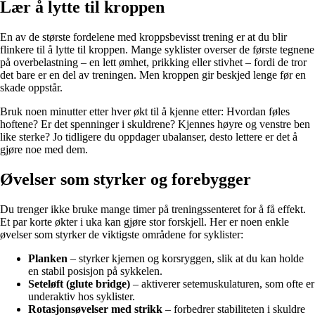
Lær å lytte til kroppen
En av de største fordelene med kroppsbevisst trening er at du blir
flinkere til å lytte til kroppen. Mange syklister overser de første tegnene
på overbelastning – en lett ømhet, prikking eller stivhet – fordi de tror
det bare er en del av treningen. Men kroppen gir beskjed lenge før en
skade oppstår.
Bruk noen minutter etter hver økt til å kjenne etter: Hvordan føles
hoftene? Er det spenninger i skuldrene? Kjennes høyre og venstre ben
like sterke? Jo tidligere du oppdager ubalanser, desto lettere er det å
gjøre noe med dem.
Øvelser som styrker og forebygger
Du trenger ikke bruke mange timer på treningssenteret for å få effekt.
Et par korte økter i uka kan gjøre stor forskjell. Her er noen enkle
øvelser som styrker de viktigste områdene for syklister:
Planken
– styrker kjernen og korsryggen, slik at du kan holde
en stabil posisjon på sykkelen.
Seteløft (glute bridge)
– aktiverer setemuskulaturen, som ofte er
underaktiv hos syklister.
Rotasjonsøvelser med strikk
– forbedrer stabiliteten i skuldre