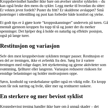
Kroppsbevissthet handler ikke bare om øvelser utenfor sykkelen – du
kan også bruke den mens du sykler. Legg merke til hvordan du sitter:
Er vekten jevnt fordelt? Puster du fritt? Er skuldrene avslappet? Små
justeringer i sittestilling og pust kan forbedre både komfort og ytelse.
Et godt tips er å gjøre korte “kroppsskanninger” underveis på turen. Gå
mentalt gjennom kroppen fra topp til tå og juster der du merker
spenninger. Det hjelper deg å holde en naturlig og effektiv posisjon,
også på lange turer.
Restitusjon og variasjon
Selv den mest kroppsbevisste syklisten trenger pauser. Restitusjon er
en del av treningen, ikke et avbrekk fra den. Sørg for å variere
treningen med rolige dager, lett styrketrening og gjerne aktiviteter som
svømming, fjellturer eller langrenn. Variasjon reduserer risikoen for
ensidige belastninger og holder motivasjonen oppe.
Søvn, kosthold og væskebalanse spiller også en viktig rolle. En kropp
som får nok næring og hvile, tåler mer og restituerer raskere.
En sterkere og mer bevisst syklist
Kroppsbevisst trening handler ikke bare om å unngå skader – det