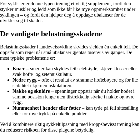
For syklister er denne typen trening et viktig supplement, fordi den
styrker muskler og ledd som ikke får like mye oppmerksomhet under
syklingen – og fordi den hjelper deg å oppdage ubalanser før de
utvikler seg til skader.
De vanligste belastningsskadene
Belastningsskader i landeveissykling skyldes sjelden én enkelt feil. De
oppstår som regel når små ubalanser gjentas tusenvis av ganger. De
mest typiske problemene er:
Knær
– smerter kan skyldes feil setehøyde, skjeve klosser eller
svak hofte- og setemuskulatur.
Nedre rygg
– ofte et resultat av stramme hoftebøyere og for lite
stabilitet i kjernemuskulaturen.
Nakke og skuldre
– spenninger oppstår når du holder hodet i
samme posisjon lenge uten tilstrekkelig styrke i nakke og øvre
rygg.
Nummenhet i hender eller føtter
– kan tyde på feil sittestilling
eller for mye trykk på enkelte punkter.
Ved å kombinere riktig sykkeltilpasning med kroppsbevisst trening kan
du redusere risikoen for disse plagene betydelig.