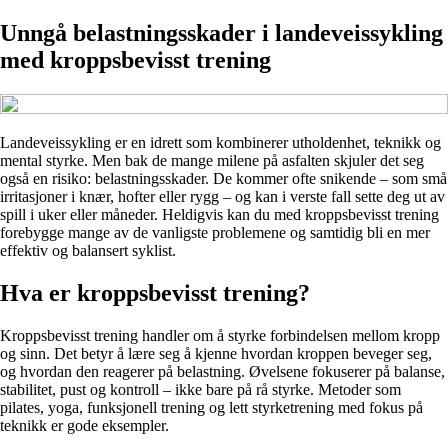
Unngå belastningsskader i landeveissykling
med kroppsbevisst trening
Landeveissykling er en idrett som kombinerer utholdenhet, teknikk og
mental styrke. Men bak de mange milene på asfalten skjuler det seg
også en risiko: belastningsskader. De kommer ofte snikende – som små
irritasjoner i knær, hofter eller rygg – og kan i verste fall sette deg ut av
spill i uker eller måneder. Heldigvis kan du med kroppsbevisst trening
forebygge mange av de vanligste problemene og samtidig bli en mer
effektiv og balansert syklist.
Hva er kroppsbevisst trening?
Kroppsbevisst trening handler om å styrke forbindelsen mellom kropp
og sinn. Det betyr å lære seg å kjenne hvordan kroppen beveger seg,
og hvordan den reagerer på belastning. Øvelsene fokuserer på balanse,
stabilitet, pust og kontroll – ikke bare på rå styrke. Metoder som
pilates, yoga, funksjonell trening og lett styrketrening med fokus på
teknikk er gode eksempler.