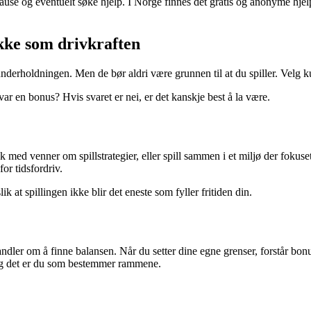
pause og eventuelt søke hjelp. I Norge finnes det gratis og anonyme hjel
kke som drivkraften
rholdningen. Men de bør aldri være grunnen til at du spiller. Velg kun d
e var en bonus? Hvis svaret er nei, er det kanskje best å la være.
med venner om spillstrategier, eller spill sammen i et miljø der fokuse
for tidsfordriv.
ik at spillingen ikke blir det eneste som fyller fritiden din.
handler om å finne balansen. Når du setter dine egne grenser, forstår b
– og det er du som bestemmer rammene.