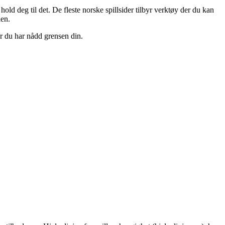
old deg til det. De fleste norske spillsider tilbyr verktøy der du kan
len.
år du har nådd grensen din.