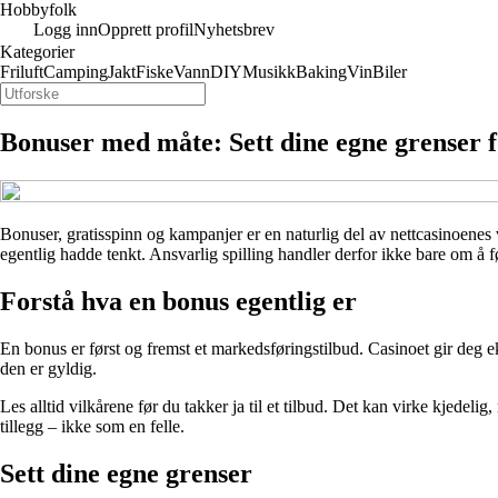
Hobbyfolk
Logg inn
Opprett profil
Nyhetsbrev
Kategorier
Friluft
Camping
Jakt
Fiske
Vann
DIY
Musikk
Baking
Vin
Biler
Bonuser med måte: Sett dine egne grenser f
Bonuser, gratisspinn og kampanjer er en naturlig del av nettcasinoenes 
egentlig hadde tenkt. Ansvarlig spilling handler derfor ikke bare om å 
Forstå hva en bonus egentlig er
En bonus er først og fremst et markedsføringstilbud. Casinoet gir deg 
den er gyldig.
Les alltid vilkårene før du takker ja til et tilbud. Det kan virke kjede
tillegg – ikke som en felle.
Sett dine egne grenser