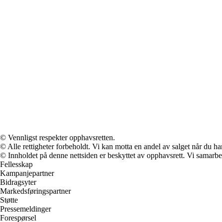
© Vennligst respekter opphavsretten.
© Alle rettigheter forbeholdt. Vi kan motta en andel av salget når du h
© Innholdet på denne nettsiden er beskyttet av opphavsrett. Vi samarbe
Fellesskap
Kampanjepartner
Bidragsyter
Markedsføringspartner
Støtte
Pressemeldinger
Forespørsel