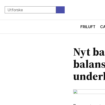
FRILUFT
C
Nyt b
balan
under