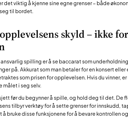
 er det viktig å kjenne sine egne grenser – både økon
seg til bordet.
 opplevelsens skyld – ikke fo
n
l ansvarlig spilling er å se baccarat som underholdnin
ger på. Akkurat som man betaler for en konsert eller e
traktes som prisen for opplevelsen. Hvis du vinner, er
 målet i seg selv.
jett før du begynner å spille, og hold deg til det. De f
sens tilbyr verktøy for å sette grenser for innskudd, ta
t å bruke disse funksjonene for å bevare kontrollen og 