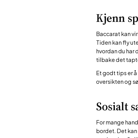
Kjenn sp
Baccarat kan vi
Tiden kan fly ut
hvordan du har d
tilbake det tapt
Et godt tips er 
oversikten og sø
Sosialt 
For mange handl
bordet. Det kan