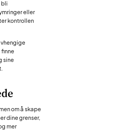
 bli
ymringer eller
ter kontrollen
leavhengige
 finne
g sine
t.
ede
, men om å skape
er dine grenser,
 og mer