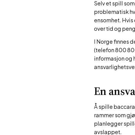
Selv et spill so
problematisk hvi
ensomhet. Hvis d
over tid og penge
I Norge finnes d
(telefon 800 80
informasjon og h
ansvarlighetsver
En ansva
Å spille baccar
rammer som gjør 
planlegger spil
avslappet.