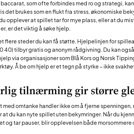
m baccarat, som ofte forbindes med ro og strategi, kan
s det brukes som en flukt fra stress, økonomiske bek
u opplever at spillet tar for mye plass, eller at du mis
r, er det viktig å søke hjelp.
et flere steder du kan få støtte. Hjelpelinjen for spil
0 40) tilbyr gratis og anonym rådgivning. Du kan også
jelp via organisasjoner som Blå Kors og Norsk Tippin
ktøy. Å be om hjelp er et tegn på styrke – ikke svakhe
rlig tilnærming gir større gl
at med omtanke handler ikke om å fjerne spenningen
at du kan nyte spillet uten bekymringer. Når du kjenn
let og tar pauser, blir opplevelsen både morsommere