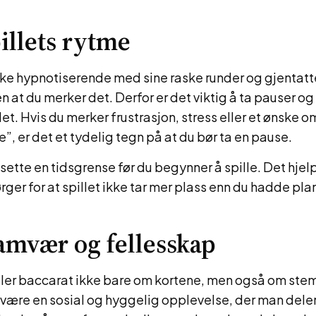
illets rytme
rke hypnotiserende med sine raske runder og gjentatt
en at du merker det. Derfor er det viktig å ta pauser og
et. Hvis du merker frustrasjon, stress eller et ønske o
e”, er det et tydelig tegn på at du bør ta en pause.
å sette en tidsgrense før du begynner å spille. Det hje
rger for at spillet ikke tar mer plass enn du hadde pla
samvær og fellesskap
er baccarat ikke bare om kortene, men også om ste
 være en sosial og hyggelig opplevelse, der man del