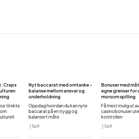
et: Craps
Nyt baccarat med omtanke –
Bonuser med måte
ulturen
balanse mellom ansvar og
egne grenser for 
ning
underholdning
morsom spilling
r til ekte
Oppdag hvordan du kan nyte
Få mest mulig ut a
n om
baccarat på en trygg og
casinobonuser ute
ulturelt
balansert måte
kontrollen
Spill
Spill