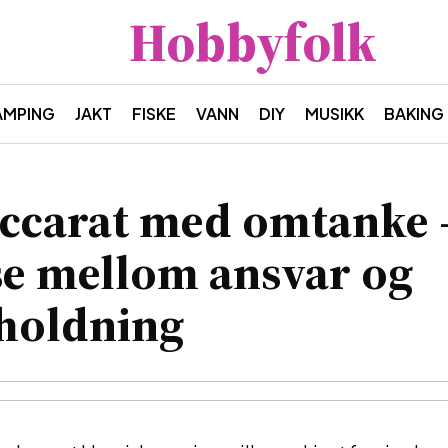
Hobbyfolk
AMPING
JAKT
FISKE
VANN
DIY
MUSIKK
BAKING
accarat med omtanke 
se mellom ansvar og
holdning