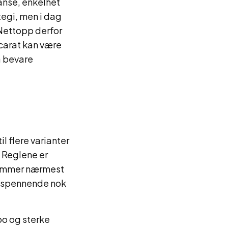
ganse, enkelhet
tegi, men i dag
 Nettopp derfor
ccarat kan være
å bevare
il flere varianter
. Reglene er
 kommer nærmest
g spennende nok
po og sterke