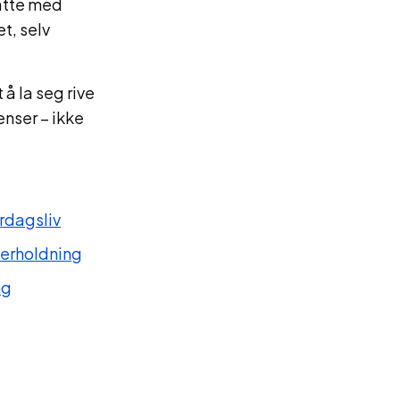
hatte med
t, selv
 å la seg rive
enser – ikke
erdagsliv
nderholdning
ng